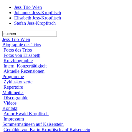
Jess-Trio-Wien
Johannes Jess-Kropfitsch
Elisabeth Jess-Kropfitsch
Stefan Jess-Kropfitsch
Jess-Trio-Wien
Biographie des Trios
Fotos des Trios
Fotos von Elisabeth
Kurzbiographie
Intern. Konzerttätigkeit
Aktuelle Rezensionen
Programme
Zykluskonzerte
Repertoire
Multimedia
Discographie
Videos
Kontakt
Autor Ewald Kropfitsch
Impressum
Sommermatineen auf Kaiserstein
Gemälde von Karin Kropfitsch auf Kaiserstein