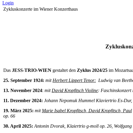
Login
Zykluskonzerte im Wiener Konzerthaus
Zykluskonz
Das
JESS-TRIO-WIEN
gestaltet den
Zyklus 2024/25
im Mozartsaa
25. September 1924:
mit
Herbert Lippert Tenor:
Ludwig van Beethov
13. November 2024
:
mit
David Kropfitsch Violine
: Faschinskonzert 
11. Dezember 2024:
Johann Nepomuk Hummel Klaviertrio Es-Dur, op
19. März 2025:
mit
Marie Isabel Kropfitsch, David Kropfitsch, Paul
op. 66
30. April 2025:
Antonin Dvorak, Klaiertrio g-moll op. 26, Wolfgan