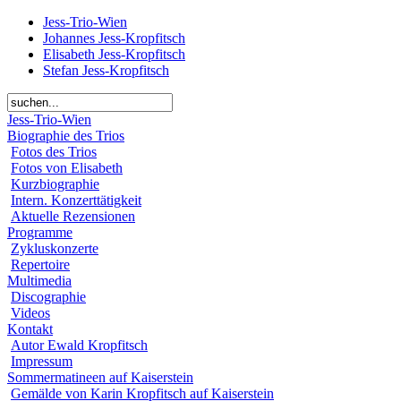
Jess-Trio-Wien
Johannes Jess-Kropfitsch
Elisabeth Jess-Kropfitsch
Stefan Jess-Kropfitsch
Jess-Trio-Wien
Biographie des Trios
Fotos des Trios
Fotos von Elisabeth
Kurzbiographie
Intern. Konzerttätigkeit
Aktuelle Rezensionen
Programme
Zykluskonzerte
Repertoire
Multimedia
Discographie
Videos
Kontakt
Autor Ewald Kropfitsch
Impressum
Sommermatineen auf Kaiserstein
Gemälde von Karin Kropfitsch auf Kaiserstein