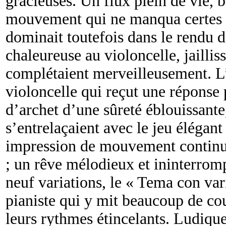
gracieuses. Un flux plein de vie, 
mouvement qui ne manqua certes 
dominait toutefois dans le rendu de
chaleureuse au violoncelle, jailli
complétaient merveilleusement. L’a
violoncelle qui reçut une réponse 
d’archet d’une sûreté éblouissante,
s’entrelaçaient avec le jeu élégant
impression de mouvement continu 
; un rêve mélodieux et ininterro
neuf variations, le « Tema con var
pianiste qui y mit beaucoup de cou
leurs rythmes étincelants. Ludique