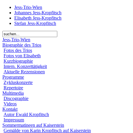
Jess-Trio-Wien
Johannes Jess-Kropfitsch
Elisabeth Jess-Kropfitsch
Stefan Jess-Kropfitsch
Jess-Trio-Wien
Biographie des Trios
Fotos des Trios
Fotos von Elisabeth
Kurzbiographie
Intern. Konzerttätigkeit
Aktuelle Rezensionen
Programme
Zykluskonzerte
Repertoire
Multimedia
Discographie
Videos
Kontakt
Autor Ewald Kropfitsch
Impressum
Sommermatineen auf Kaiserstein
Gemälde von Karin Kropfitsch auf Kaiserstein