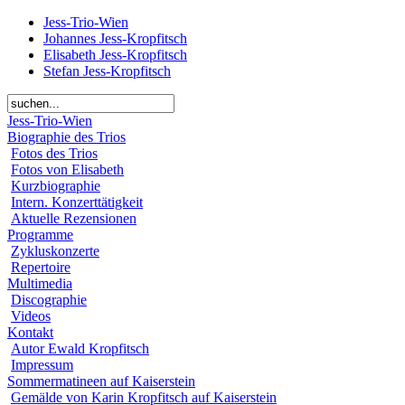
Jess-Trio-Wien
Johannes Jess-Kropfitsch
Elisabeth Jess-Kropfitsch
Stefan Jess-Kropfitsch
Jess-Trio-Wien
Biographie des Trios
Fotos des Trios
Fotos von Elisabeth
Kurzbiographie
Intern. Konzerttätigkeit
Aktuelle Rezensionen
Programme
Zykluskonzerte
Repertoire
Multimedia
Discographie
Videos
Kontakt
Autor Ewald Kropfitsch
Impressum
Sommermatineen auf Kaiserstein
Gemälde von Karin Kropfitsch auf Kaiserstein