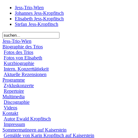
Jess-Trio-Wien
Johannes Jess-Kropfitsch
Elisabeth Jess-Kropfitsch
Stefan Jess-Kropfitsch
Jess-Trio-Wien
Biographie des Trios
Fotos des Trios
Fotos von Elisabeth
Kurzbiographie
Intern. Konzerttätigkeit
Aktuelle Rezensionen
Programme
Zykluskonzerte
Repertoire
Multimedia
Discographie
Videos
Kontakt
Autor Ewald Kropfitsch
Impressum
Sommermatineen auf Kaiserstein
Gemälde von Karin Kropfitsch auf Kaiserstein