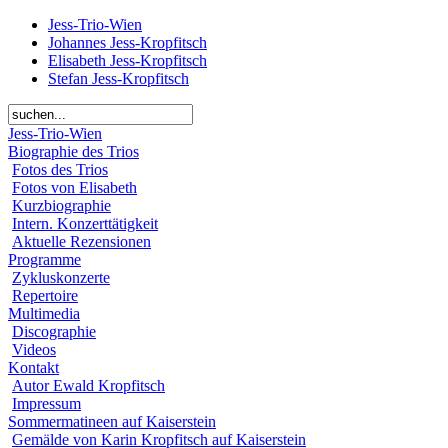
Jess-Trio-Wien
Johannes Jess-Kropfitsch
Elisabeth Jess-Kropfitsch
Stefan Jess-Kropfitsch
Jess-Trio-Wien
Biographie des Trios
Fotos des Trios
Fotos von Elisabeth
Kurzbiographie
Intern. Konzerttätigkeit
Aktuelle Rezensionen
Programme
Zykluskonzerte
Repertoire
Multimedia
Discographie
Videos
Kontakt
Autor Ewald Kropfitsch
Impressum
Sommermatineen auf Kaiserstein
Gemälde von Karin Kropfitsch auf Kaiserstein