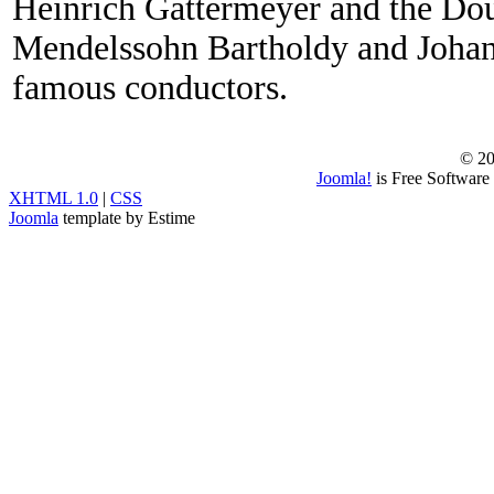
Heinrich Gattermeyer and the Doub
Mendelssohn Bartholdy and Johan
famous conductors.
© 20
Joomla!
is Free Software
XHTML 1.0
|
CSS
Joomla
template by Estime